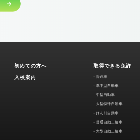
初めての方へ
取得できる免許
-
普通車
入校案内
-
準中型自動車
-
中型自動車
-
大型特殊自動車
-
けん引自動車
-
普通自動二輪車
-
大型自動二輪車