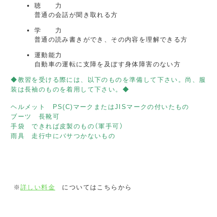
聴 力
普通の会話が聞き取れる方
学 力
普通の読み書きができ、その内容を理解できる方
運動能力
自動車の運転に支障を及ぼす身体障害のない方
◆教習を受ける際には、以下のものを準備して下さい。尚、服
装は長袖のものを着用して下さい。◆
ヘルメット PS(C)マークまたはJISマークの付いたもの
ブーツ 長靴可
手袋 できれば皮製のもの（軍手可）
雨具 走行中にバサつかないもの
※
詳しい料金
についてはこちらから