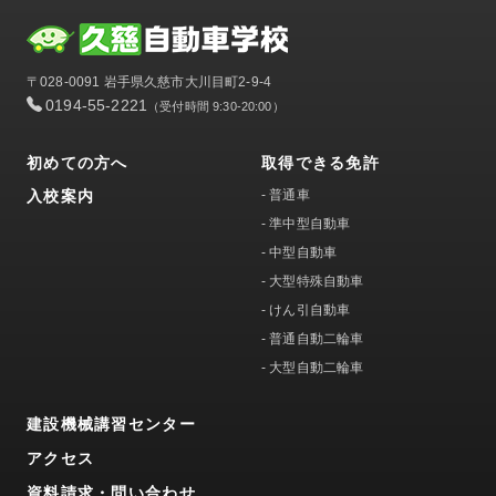
〒028-0091 岩手県久慈市大川目町2-9-4
0194-55-2221
（受付時間 9:30-20:00）
初めての方へ
取得できる免許
入校案内
-
普通車
-
準中型自動車
-
中型自動車
-
大型特殊自動車
-
けん引自動車
-
普通自動二輪車
-
大型自動二輪車
建設機械講習センター
アクセス
資料請求・問い合わせ