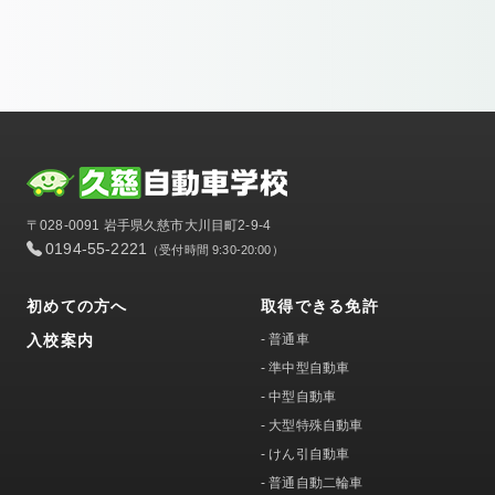
〒028-0091 岩手県久慈市大川目町2-9-4
0194-55-2221
（受付時間 9:30-20:00）
初めての方へ
取得できる免許
入校案内
-
普通車
-
準中型自動車
-
中型自動車
-
大型特殊自動車
-
けん引自動車
-
普通自動二輪車