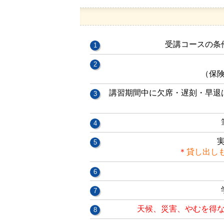
受講コースの条
（保
講習期間中に欠席・遅刻・早退
＊
貸し出し
天候、災害、やむを得