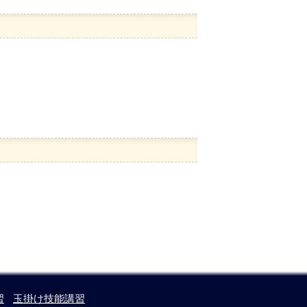
習
玉掛け技能講習