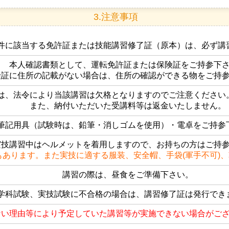
3.注意事項
件に該当する免許証または技能講習修了証（原本）は、必ず講
本人確認書類として、運転免許証または保険証をご持参下
険証に住所の記載がない場合は、住所の確認ができる物をご持
は、法令により当該講習は欠格となりますのでご注意ください
また、納付いただいた受講料等は返金いたしません。
筆記用具（試験時は、鉛筆・消しゴムを使用）・電卓をご持参
実技講習中はヘルメットを着用しますので、お持ちの方はご持
もあります。また実技に適する服装、安全帽、手袋(軍手不可)
講習の際は、昼食をご準備下さい。
学科試験、実技試験に不合格の場合は、講習修了証は発行でき
ない理由等により予定していた講習等が実施できない場合がご