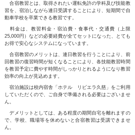
合宿教習とは、取得されたい運転免許の学科及び技能教
合宿中の生活
習を、宿泊しながら連日受講することにより、短期間で自
動車学校を卒業できる教習です。
合宿施設紹介
料金は、教習料金・宿泊費・食事代・交通費（上限
25,000円）などの必要経費が全てセットになった、とても
料金・入校日
お得で安心なシステムになっています。
合宿教習のメリットは、連日教習を行うことにより、前
回教習の復習時間が短くなることにより、各技能教習時間
を教習予定に費やす時間がしっかりとれるようになり教習
効率の向上が見込めます。
宿泊施設は校内宿舎「ホテル リビエラ久慈」をご利用
していただくので、ご自身で準備される必要はございませ
ん。
デメリットとしては、ある程度の期間自宅を離れますの
で、学校、職場等を休めないと合宿教習は受講できませ
ん。